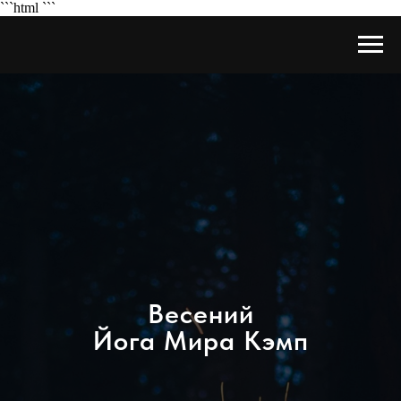
```html
```
Весений
Йога Мира Кэмп