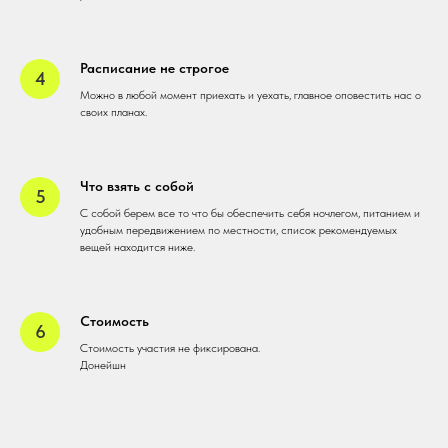
Расписание не строгое
Можно в любой момент приехать и уехать, главное оповестить нас о
своих планах.
Что взять с собой
С собой берем все то что бы обеспечить себя ночлегом, питанием и
удобным передвижением по местности, список рекомендуемых
вещей находится ниже.
Стоимость
Стоимость участия не фиксирована.
Донейшн