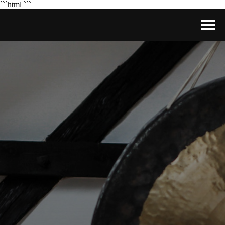
```html
```